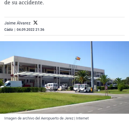
de su accidente.
La rosa de los vientos
Caso
Extremadura
Virales
Gente viajera
Retornados
Galicia
Televisión
Jaime Álvarez
Como el perro y el gat
Equipo de investigaci
La Rioja
Elecciones
Cádiz
|
04.09.2022 21:36
Operación Viuda Negr
Navarra
País Vasco
Imagen de archivo del Aeropuerto de Jerez | Internet