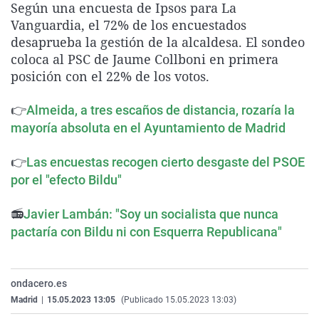
Según una encuesta de Ipsos para La
La rosa de los vientos
Caso
Extremadura
Virales
Vanguardia, el 72% de los encuestados
Gente viajera
Retornados
Galicia
Televisión
desaprueba la gestión de la alcaldesa. El sondeo
coloca al PSC de Jaume Collboni en primera
Como el perro y el gat
Equipo de investigaci
La Rioja
Elecciones
posición con el 22% de los votos.
Operación Viuda Negr
Navarra
👉
Almeida, a tres escaños de distancia, rozaría la
País Vasco
mayoría absoluta en el Ayuntamiento de Madrid
👉
Las encuestas recogen cierto desgaste del PSOE
por el "efecto Bildu"
📻
Javier Lambán: "Soy un socialista que nunca
pactaría con Bildu ni con Esquerra Republicana"
ondacero.es
Madrid
|
15.05.2023 13:05
(Publicado 15.05.2023 13:03)