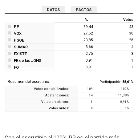
DATOS
PACTOS
%
Votos
PP
39,44
43
VOX
27,52
30
PSOE
23,85
26
SUMAR
3,66
4
EXISTE
2,75
3
FE de las JONS
0,91
1
FO
0,91
1
Resumen del escrutinio:
Participación
88,61%
Votos contabilizados:
109
100%
Abstenciones:
14
11,38%
Votos en blanco:
1
0,91%
Votos nulos:
0
0%
Con el escrutinio al 100%, PP es el partido más