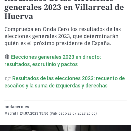
generales 2023 en Villarreal de
La rosa de los vientos
Caso
Extremadura
Virales
Huerva
Gente viajera
Retornados
Galicia
Televisión
Como el perro y el gat
Equipo de investigaci
La Rioja
Elecciones
Comprueba en Onda Cero los resultados de las
elecciones generales 2023, que determinarán
Operación Viuda Negr
Navarra
quién es el próximo presidente de España.
País Vasco
🔴
Elecciones generales 2023 en directo:
resultados, escrutinio y pactos
👉
Resultados de las elecciones 2023: recuento de
escaños y la suma de izquierdas y derechas
ondacero.es
Madrid
|
24.07.2023 15:56
(Publicado 23.07.2023 20:00)