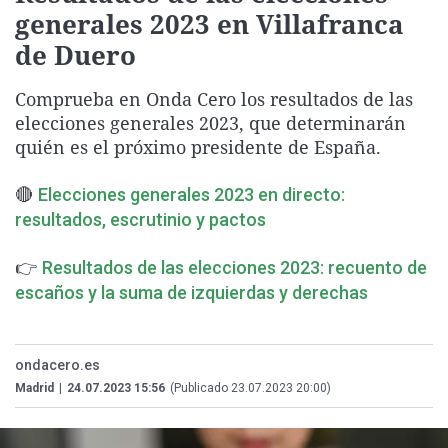
generales 2023 en Villafranca
La rosa de los vientos
Caso
Extremadura
Virales
de Duero
Gente viajera
Retornados
Galicia
Televisión
Como el perro y el gat
Equipo de investigaci
La Rioja
Elecciones
Comprueba en Onda Cero los resultados de las
elecciones generales 2023, que determinarán
Operación Viuda Negr
Navarra
quién es el próximo presidente de España.
País Vasco
🔴
Elecciones generales 2023 en directo:
resultados, escrutinio y pactos
👉
Resultados de las elecciones 2023: recuento de
escaños y la suma de izquierdas y derechas
ondacero.es
Madrid
|
24.07.2023 15:56
(Publicado 23.07.2023 20:00)