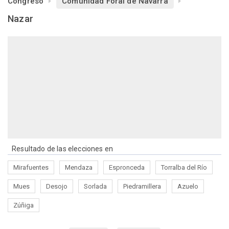
Congreso
Comunidad Foral de Navarra
Nazar
Resultado de las elecciones en
Mirafuentes
Mendaza
Espronceda
Torralba del Río
Mues
Desojo
Sorlada
Piedramillera
Azuelo
Zúñiga