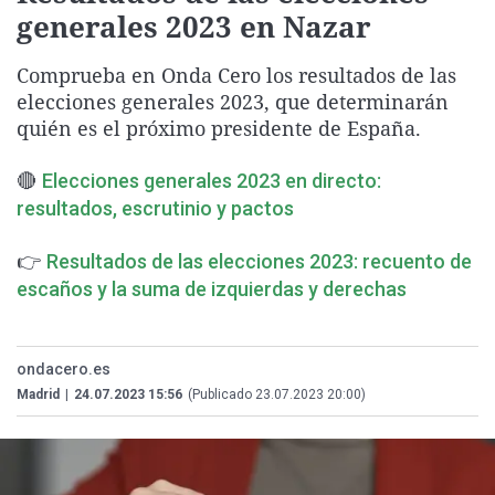
generales 2023 en Nazar
La rosa de los vientos
Caso
Extremadura
Virales
Gente viajera
Retornados
Galicia
Televisión
Comprueba en Onda Cero los resultados de las
Como el perro y el gat
Equipo de investigaci
La Rioja
Elecciones
elecciones generales 2023, que determinarán
quién es el próximo presidente de España.
Operación Viuda Negr
Navarra
País Vasco
🔴
Elecciones generales 2023 en directo:
resultados, escrutinio y pactos
👉
Resultados de las elecciones 2023: recuento de
escaños y la suma de izquierdas y derechas
ondacero.es
Madrid
|
24.07.2023 15:56
(Publicado 23.07.2023 20:00)