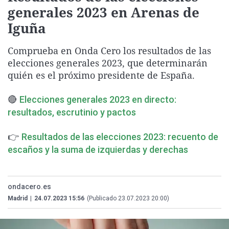
generales 2023 en Arenas de
La rosa de los vientos
Caso
Extremadura
Virales
Iguña
Gente viajera
Retornados
Galicia
Televisión
Como el perro y el gat
Equipo de investigaci
La Rioja
Elecciones
Comprueba en Onda Cero los resultados de las
elecciones generales 2023, que determinarán
Operación Viuda Negr
Navarra
quién es el próximo presidente de España.
País Vasco
🔴
Elecciones generales 2023 en directo:
resultados, escrutinio y pactos
👉
Resultados de las elecciones 2023: recuento de
escaños y la suma de izquierdas y derechas
ondacero.es
Madrid
|
24.07.2023 15:56
(Publicado 23.07.2023 20:00)