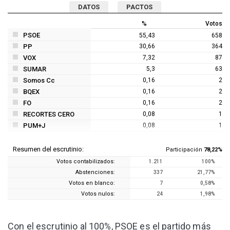
DATOS
PACTOS
%
Votos
PSOE
55,43
658
PP
30,66
364
VOX
7,32
87
SUMAR
5,3
63
Somos Cc
0,16
2
BQEX
0,16
2
FO
0,16
2
RECORTES CERO
0,08
1
PUM+J
0,08
1
Resumen del escrutinio:
Participación
78,22%
Votos contabilizados:
1.211
100%
Abstenciones:
337
21,77%
Votos en blanco:
7
0,58%
Votos nulos:
24
1,98%
Con el escrutinio al 100%, PSOE es el partido más