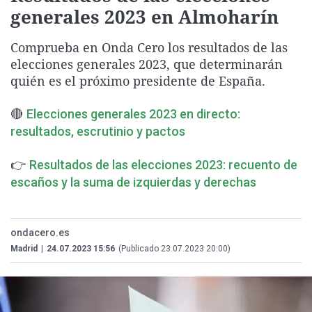
generales 2023 en Almoharín
La rosa de los vientos
Caso
Extremadura
Virales
Gente viajera
Retornados
Galicia
Televisión
Comprueba en Onda Cero los resultados de las
Como el perro y el gat
Equipo de investigaci
La Rioja
Elecciones
elecciones generales 2023, que determinarán
quién es el próximo presidente de España.
Operación Viuda Negr
Navarra
País Vasco
🔴
Elecciones generales 2023 en directo:
resultados, escrutinio y pactos
👉
Resultados de las elecciones 2023: recuento de
escaños y la suma de izquierdas y derechas
ondacero.es
Madrid
|
24.07.2023 15:56
(Publicado 23.07.2023 20:00)