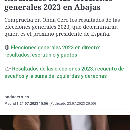
generales 2023 en Abajas
La rosa de los vientos
Caso
Extremadura
Virales
Gente viajera
Retornados
Galicia
Televisión
Comprueba en Onda Cero los resultados de las
Como el perro y el gat
Equipo de investigaci
La Rioja
Elecciones
elecciones generales 2023, que determinarán
quién es el próximo presidente de España.
Operación Viuda Negr
Navarra
País Vasco
🔴
Elecciones generales 2023 en directo:
resultados, escrutinio y pactos
👉
Resultados de las elecciones 2023: recuento de
escaños y la suma de izquierdas y derechas
ondacero.es
Madrid
|
24.07.2023 15:56
(Publicado 23.07.2023 20:00)