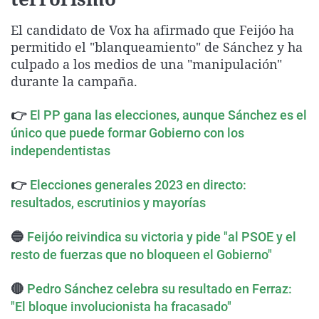
La rosa de los vientos
Caso
Extremadura
Virales
El candidato de Vox ha afirmado que Feijóo ha
Gente viajera
Retornados
Galicia
Televisión
permitido el "blanqueamiento" de Sánchez y ha
Como el perro y el gat
Equipo de investigaci
La Rioja
Elecciones
culpado a los medios de una "manipulación"
durante la campaña.
Operación Viuda Negr
Navarra
País Vasco
👉
El PP gana las elecciones, aunque Sánchez es el
único que puede formar Gobierno con los
independentistas
👉
Elecciones generales 2023 en directo:
resultados, escrutinios y mayorías
🔵
Feijóo reivindica su victoria y pide "al PSOE y el
resto de fuerzas que no bloqueen el Gobierno"
🔴
Pedro Sánchez celebra su resultado en Ferraz:
"El bloque involucionista ha fracasado"