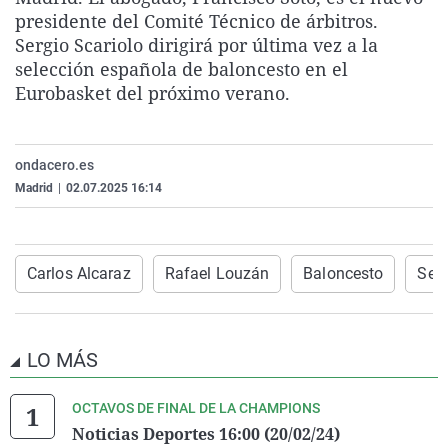
La rosa de los vientos
Caso
Extremadura
Virales
presidente del Comité Técnico de árbitros.
Sergio Scariolo dirigirá por última vez a la
Gente viajera
Retornados
Galicia
Televisión
selección española de baloncesto en el
Como el perro y el gat
Equipo de investigaci
La Rioja
Elecciones
Eurobasket del próximo verano.
Operación Viuda Negr
Navarra
País Vasco
ondacero.es
Madrid
|
02.07.2025 16:14
Carlos Alcaraz
Rafael Louzán
Baloncesto
Serg
LO MÁS
OCTAVOS DE FINAL DE LA CHAMPIONS
Noticias Deportes 16:00 (20/02/24)