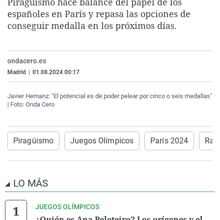
Piragüismo hace balance del papel de los
La rosa de los vientos
Caso
Extremadura
Virales
españoles en París y repasa las opciones de
conseguir medalla en los próximos días.
Gente viajera
Retornados
Galicia
Televisión
Como el perro y el gat
Equipo de investigaci
La Rioja
Elecciones
Operación Viuda Negr
Navarra
ondacero.es
Madrid
|
01.08.2024 00:17
País Vasco
Javier Hernanz: "El potencial es de poder pelear por cinco o seis medallas"
| Foto: Onda Cero
Piragüismo
Juegos Olímpicos
París 2024
Raú
LO MÁS
JUEGOS OLÍMPICOS
¿Quién es Ana Peleteiro? Los orígenes y el