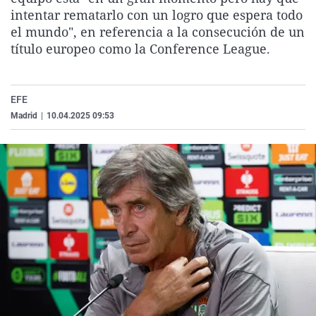
La rosa de los vientos
Caso
Extremadura
Virales
intentar rematarlo con un logro que espera todo
el mundo", en referencia a la consecución de un
Gente viajera
Retornados
Galicia
Televisión
título europeo como la Conference League.
Como el perro y el gat
Equipo de investigaci
La Rioja
Elecciones
Operación Viuda Negr
Navarra
EFE
País Vasco
Madrid
|
10.04.2025 09:53