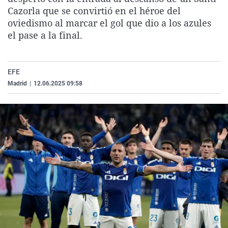
La rosa de los vientos
Caso
Extremadura
Virales
Cazorla que se convirtió en el héroe del
oviedismo al marcar el gol que dio a los azules
Gente viajera
Retornados
Galicia
Televisión
el pase a la final.
Como el perro y el gat
Equipo de investigaci
La Rioja
Elecciones
Operación Viuda Negr
Navarra
EFE
País Vasco
Madrid
|
12.06.2025 09:58