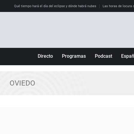
Qué tiempo hará el día del eclipse y dónde habrá nubes
Las horas de locura qu
Directo
Programas
Podcast
Espa
Más de uno
Los Perseguidos
Andalucía
Por fin
Malas decisiones
Aragón
OVIEDO
Julia en la onda
Expedientes del más allá
Baleares
La brújula
El viaje del Guernica
Cantabria
Radioestadio
Invisibles
Cataluña
Radioestadio noche
Prohibido morirse
Comunidad de M
El colegio invisible
Esto no ha pasado
Comunitat Vale