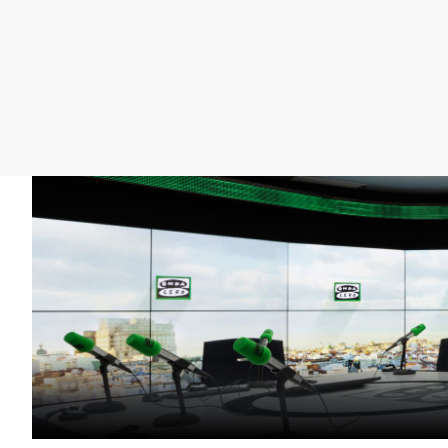
La rosa de los vientos
Caso
Extremadura
Gente viajera
Retornados
Galicia
Como el perro y el
Equipo de investigación
La Rioja
gato
Operación Viuda
Navarra
Negra
País Vasco