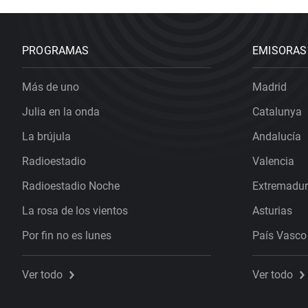
PROGRAMAS
EMISORAS
Más de uno
Madrid
Julia en la onda
Catalunya
La brújula
Andalucía
Radioestadio
Valencia
Radioestadio Noche
Extremadu
La rosa de los vientos
Asturias
Por fin no es lunes
País Vasco
Ver todo
Ver todo