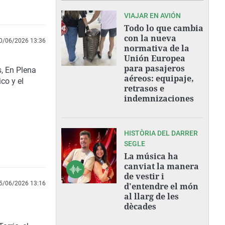
VIAJAR EN AVIÓN
Todo lo que cambia
con la nueva
0/06/2026 13:36
normativa de la
Unión Europea
para pasajeros
, En Plena
aéreos: equipaje,
co y el
retrasos e
indemnizaciones
HISTÒRIA DEL DARRER
SEGLE
La música ha
canviat la manera
de vestir i
5/06/2026 13:16
d'entendre el món
al llarg de les
dècades