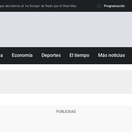
e decidieron el 'no fichaje' de Rodri por el Real Madrid y su 'sí' al Barça
Programación
La llamada de
ña
Economía
Deportes
El tiempo
Más noticias
Fútbol
Sociedad
Baloncesto
Mundo
Tenis
Salud
Motor
Cultura
Ciencia y Tecnología
adrid
Gastronomía
nciana
Medio ambiente