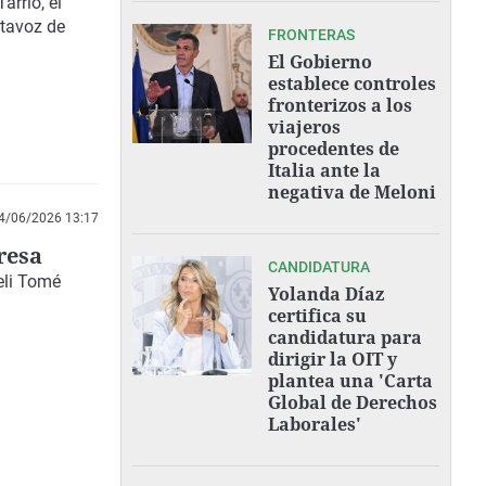
rrio, el
rtavoz de
FRONTERAS
El Gobierno
establece controles
fronterizos a los
viajeros
procedentes de
Italia ante la
negativa de Meloni
4/06/2026 13:17
resa
CANDIDATURA
eli Tomé
Yolanda Díaz
certifica su
candidatura para
dirigir la OIT y
plantea una 'Carta
Global de Derechos
Laborales'