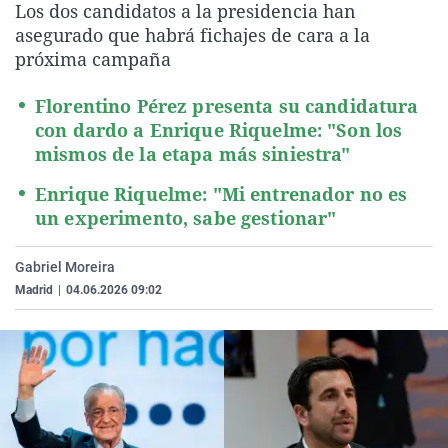
Los dos candidatos a la presidencia han
La rosa de los vientos
Caso
Extremadura
Virales
asegurado que habrá fichajes de cara a la
Gente viajera
Retornados
Galicia
Televisión
próxima campaña
Como el perro y el gat
Equipo de investigaci
La Rioja
Elecciones
Florentino Pérez presenta su candidatura
Operación Viuda Negr
Navarra
con dardo a Enrique Riquelme: "Son los
mismos de la etapa más siniestra"
País Vasco
Enrique Riquelme: "Mi entrenador no es
un experimento, sabe gestionar"
Gabriel Moreira
Madrid
|
04.06.2026 09:02