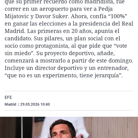
que su primer recuerdo como madridista, fue
La rosa de los vientos
Caso
Extremadura
Virales
correr en un aeropuerto para ver a Pedja
Mijatovic y Davor Suker. Ahora, confía “100%”
Gente viajera
Retornados
Galicia
Televisión
en ganar las elecciones a la presidencia del Real
Como el perro y el gat
Equipo de investigaci
La Rioja
Elecciones
Madrid. Las primeras en 20 años, apunta el
candidato. Sus pilares, un plan social con el
Operación Viuda Negr
Navarra
socio como protagonista, al que pide que “vote
País Vasco
sin miedo”. Su proyecto deportivo, añade,
comenzará a mostrarlo a partir de este domingo.
Incluye un director deportivo y un entrenador,
“que no es un experimento, tiene jerarquía”.
EFE
Madrid
|
29.05.2026 10:40