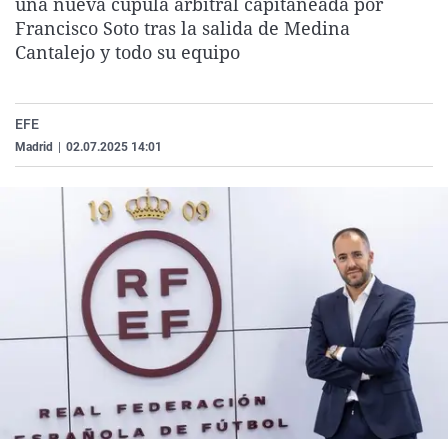
una nueva cúpula arbitral capitaneada por
La rosa de los vientos
Caso
Extremadura
Virales
Francisco Soto tras la salida de Medina
Cantalejo y todo su equipo
Gente viajera
Retornados
Galicia
Televisión
Como el perro y el gat
Equipo de investigaci
La Rioja
Elecciones
Operación Viuda Negr
Navarra
EFE
Madrid
|
02.07.2025 14:01
País Vasco