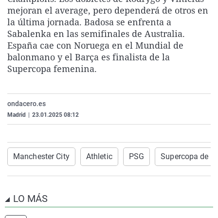
La rosa de los vientos
Caso
Extremadura
Virales
mejoran el average, pero dependerá de otros en
la última jornada. Badosa se enfrenta a
Gente viajera
Retornados
Galicia
Televisión
Sabalenka en las semifinales de Australia.
Como el perro y el gat
Equipo de investigaci
La Rioja
Elecciones
España cae con Noruega en el Mundial de
balonmano y el Barça es finalista de la
Operación Viuda Negr
Navarra
Supercopa femenina.
País Vasco
ondacero.es
Madrid
|
23.01.2025 08:12
Manchester City
Athletic
PSG
Supercopa de E
LO MÁS