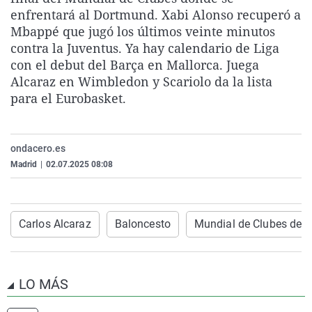
La rosa de los vientos
Caso
Extremadura
Virales
enfrentará al Dortmund. Xabi Alonso recuperó a
Mbappé que jugó los últimos veinte minutos
Gente viajera
Retornados
Galicia
Televisión
contra la Juventus. Ya hay calendario de Liga
Como el perro y el gat
Equipo de investigaci
La Rioja
Elecciones
con el debut del Barça en Mallorca. Juega
Alcaraz en Wimbledon y Scariolo da la lista
Operación Viuda Negr
Navarra
para el Eurobasket.
País Vasco
ondacero.es
Madrid
|
02.07.2025 08:08
Carlos Alcaraz
Baloncesto
Mundial de Clubes de l
LO MÁS