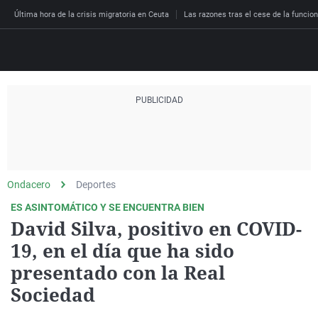
Última hora de la crisis migratoria en Ceuta
Las razones tras el cese de la funcion
Directo
Programas
Podcast
Más de uno
Los Perseguidos
Andalucía
Fútbol
Sociedad
España
Por fin
Malas decisiones
Aragón
Baloncesto
Mundo
Ondacero
Deportes
Economía
Julia en la onda
Expedientes del más a
Baleares
Tenis
Salud
ES ASINTOMÁTICO Y SE ENCUENTRA BIEN
David Silva, positivo en COVID-
Deportes
La brújula
El viaje del Guernica
Cantabria
Motor
Cultura
19, en el día que ha sido
El tiempo
Radioestadio
Invisibles
Cataluña
Ciencia y Tecnología
presentado con la Real
Más noticias
Radioestadio noche
Prohibido morirse
Comunidad de Madrid
Gastronomía
Sociedad
El colegio invisible
Esto no ha pasado
Comunitat Valenciana
Medio ambiente