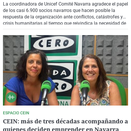
sufren los niños"
La coordinadora de Unicef Comité Navarra agradece el papel
de los casi 6.900 socios navarros que hacen posible la
respuesta de la organización ante conflictos, catástrofes y
crisis humanitarias al tiempo que reivindica la necesidad de
seguir protegiendo los derechos de la infancia tanto fuera
como dentro de España. La Memoria 2025 muestra una año
récord de intervenciones en todo el mundo.
ESPACIO CEIN
CEIN: más de tres décadas acompañando a
quienes deciden emprender en Navarra