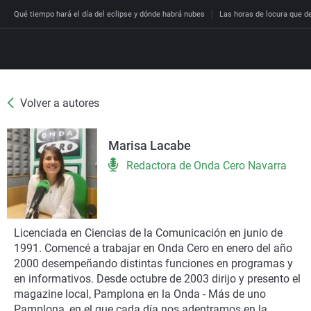
Qué tiempo hará el día del eclipse y dónde habrá nubes
Las horas de locura que dec
Volver a autores
Directo
Programas
Marisa Lacabe
Podcast
Más de uno
Los Perseguidos
Andalucía
Fútbol
Sociedad
Redactora de Onda Cero Navarra
España
Por fin
Malas decisiones
Aragón
Baloncesto
Mundo
Economía
Julia en la onda
Expedientes del más a
Baleares
Tenis
Salud
Deportes
La brújula
El viaje del Guernica
Cantabria
Motor
Cultura
Licenciada en Ciencias de la Comunicación en junio de
El tiempo
1991. Comencé a trabajar en Onda Cero en enero del año
Radioestadio
Invisibles
Cataluña
Ciencia y Tecnología
Más noticias
2000 desempeñando distintas funciones en programas y
Radioestadio noche
Prohibido morirse
Comunidad de Madrid
Gastronomía
en informativos. Desde octubre de 2003 dirijo y presento el
magazine local, Pamplona en la Onda - Más de uno
El colegio invisible
Esto no ha pasado
Comunitat Valenciana
Medio ambiente
Pamplona, en el que cada día nos adentramos en la