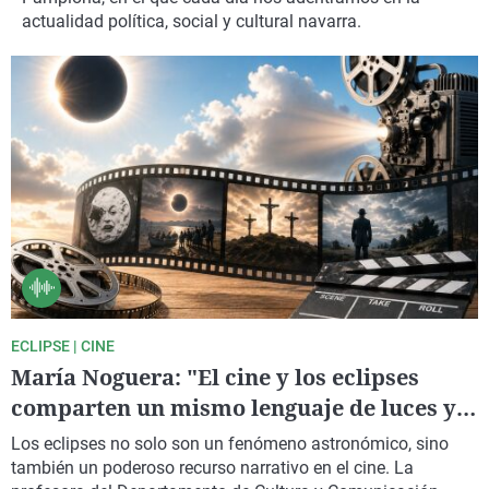
La rosa de los vientos
Caso
Extremadura
Virales
actualidad política, social y cultural navarra.
Gente viajera
Retornados
Galicia
Televisión
Como el perro y el gat
Equipo de investigaci
La Rioja
Elecciones
Operación Viuda Negr
Navarra
País Vasco
ECLIPSE | CINE
María Noguera: "El cine y los eclipses
comparten un mismo lenguaje de luces y
sombras"
Los eclipses no solo son un fenómeno astronómico, sino
también un poderoso recurso narrativo en el cine. La