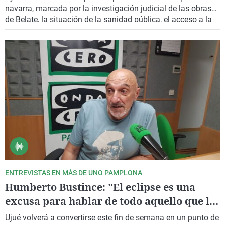
navarra, marcada por la investigación judicial de las obras
de Belate, la situación de la sanidad pública, el acceso a la
vivienda y la política migratoria. Defiende que Navarra
necesita un cambio de rumbo y avanza algunas de las
prioridades de UPN de cara a las elecciones de 2027.
ENTREVISTAS EN MÁS DE UNO PAMPLONA
Humberto Bustince: "El eclipse es una
excusa para hablar de todo aquello que la
historia ha dejado en la sombra"
Ujué volverá a convertirse este fin de semana en un punto de