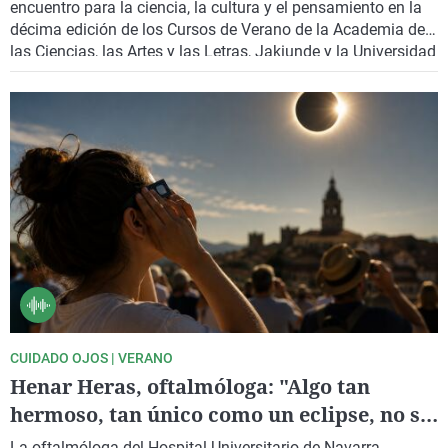
encuentro para la ciencia, la cultura y el pensamiento en la
décima edición de los Cursos de Verano de la Academia de
las Ciencias, las Artes y las Letras, Jakiunde y la Universidad
Pública de Navarra. Bajo el título "Eclipsadas y eclipsados",
la cita propone un recorrido interdisciplinar por personas,
ideas y disciplinas que la historia ha relegado a un segundo
plano.
CUIDADO OJOS | VERANO
Henar Heras, oftalmóloga: "Algo tan
hermoso, tan único como un eclipse, no se
puede llevar por delante nuestra vista"
La oftalmóloga del Hospital Universitario de Navarra