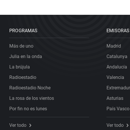
PROGRAMAS
EMISORAS
Más de uno
Madrid
Julia en la onda
Catalunya
La brújula
Andalucía
Radioestadio
Valencia
Radioestadio Noche
Extremadu
La rosa de los vientos
Asturias
Por fin no es lunes
País Vasco
Ver todo
Ver todo