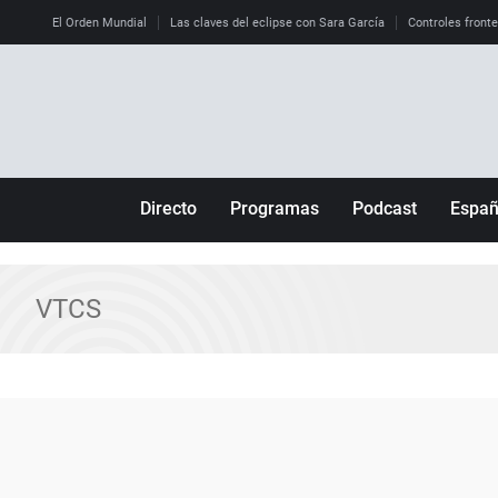
El Orden Mundial
Las claves del eclipse con Sara García
Controles front
Directo
Programas
Podcast
Espa
Más de uno
Los Perseguidos
Andalucía
Por fin
Malas decisiones
Aragón
VTCS
Julia en la onda
Expedientes del más allá
Baleares
La brújula
El viaje del Guernica
Cantabria
Radioestadio
Invisibles
Cataluña
Radioestadio noche
Prohibido morirse
Comunidad de M
El colegio invisible
Esto no ha pasado
Comunitat Vale