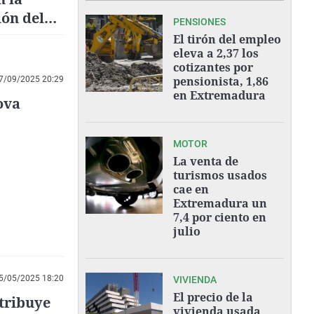
ión del
PENSIONES
El tirón del empleo
eleva a 2,37 los
cotizantes por
pensionista, 1,86
7/09/2025 20:29
en Extremadura
ova
MOTOR
La venta de
turismos usados
cae en
Extremadura un
7,4 por ciento en
julio
5/05/2025 18:20
VIVIENDA
El precio de la
atribuye
vivienda usada