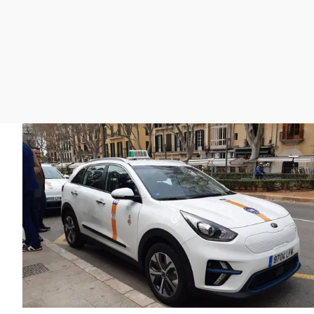
La rosa de los vientos
Caso
Extremadura
Gente viajera
Retornados
Galicia
Como el perro y el
Equipo de investigación
La Rioja
gato
Operación Viuda
Navarra
Negra
País Vasco