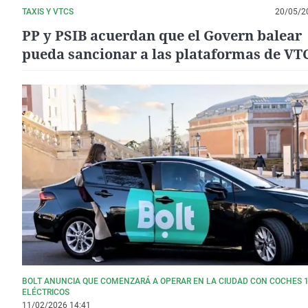
TAXIS Y VTCS
20/05/2
PP y PSIB acuerdan que el Govern balear
pueda sancionar a las plataformas de VT
nuevas normas para dar licencias
BOLT ANUNCIA QUE COMENZARÁ A OPERAR EN LA CIUDAD CON COCHES 
ELÉCTRICOS
11/02/2026 14:41