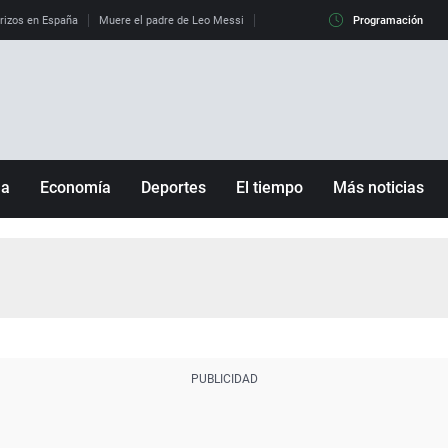
erizos en España
Muere el padre de Leo Messi
La diferencia entre observar el eclip
Programación
ña
Economía
Deportes
El tiempo
Más noticias
Fútbol
Sociedad
Baloncesto
Mundo
Tenis
Salud
Motor
Cultura
Ciencia y Tecnología
adrid
Gastronomía
nciana
Medio ambiente