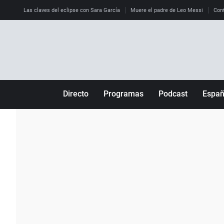
Las claves del eclipse con Sara García
Muere el padre de Leo Messi
Cont
Directo
Programas
Podcast
Espa
Más de uno
Los Perseguidos
Andalucía
Por fin
Malas decisiones
Aragón
Julia en la onda
Expedientes del más allá
Baleares
La brújula
El viaje del Guernica
Cantabria
Radioestadio
Invisibles
Cataluña
Radioestadio noche
Prohibido morirse
Comunidad de M
El colegio invisible
Esto no ha pasado
Comunitat Vale