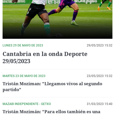
La rosa de los vientos
Caso
Extremadura
Virales
Gente viajera
Retornados
Galicia
Televisión
Como el perro y el gat
Equipo de investigaci
La Rioja
Elecciones
Operación Viuda Negr
Navarra
País Vasco
LUNES 29 DE MAYO DE 2023
29/05/2023 15:32
Cantabria en la onda Deporte
29/05/2023
MARTES 23 DE MAYO DE 2023
23/05/2023 15:32
Tristán Moziman: "Llegamos vivos al segundo
partido"
MAZABI INDEPENDIENTE - GETXO
31/03/2023 15:40
Tristán Mozimán: "Para ellos también es una