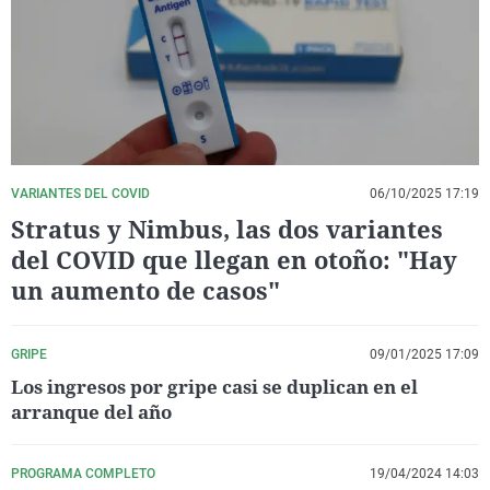
La rosa de los vientos
Caso
Extremadura
Virales
Gente viajera
Retornados
Galicia
Televisión
Como el perro y el gat
Equipo de investigaci
La Rioja
Elecciones
Operación Viuda Negr
Navarra
País Vasco
VARIANTES DEL COVID
06/10/2025 17:19
Stratus y Nimbus, las dos variantes
del COVID que llegan en otoño: "Hay
un aumento de casos"
GRIPE
09/01/2025 17:09
Los ingresos por gripe casi se duplican en el
arranque del año
PROGRAMA COMPLETO
19/04/2024 14:03