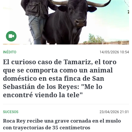
La rosa de los vientos
Caso
Extremadura
Virales
Gente viajera
Retornados
Galicia
Televisión
Como el perro y el gat
Equipo de investigaci
La Rioja
Elecciones
Operación Viuda Negr
Navarra
País Vasco
INÉDITO
14/05/2026 10:54
El curioso caso de Tamariz, el toro
que se comporta como un animal
doméstico en esta finca de San
Sebastián de los Reyes: "Me lo
encontré viendo la tele"
SUCESOS
23/04/2026 21:01
Roca Rey recibe una grave cornada en el muslo
con trayectorias de 35 centímetros