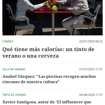
La rosa de los vientos
Caso
Extremadura
Virales
Gente viajera
Retornados
Galicia
Televisión
Como el perro y el gat
Equipo de investigaci
La Rioja
Elecciones
Operación Viuda Negr
Navarra
País Vasco
COMIDA
23/07/2025 08:22
Qué tiene más calorías: un tinto de
verano o una cerveza
JELO EN VERANO
27/07/2023 17:31
Anabel Vázquez: "Las piscinas recogen muchos
rincones de nuestra cultura"
TINTA DE VERANO
20/08/2020 17:37
Xavier Santigosa, autor de 'El influencer que