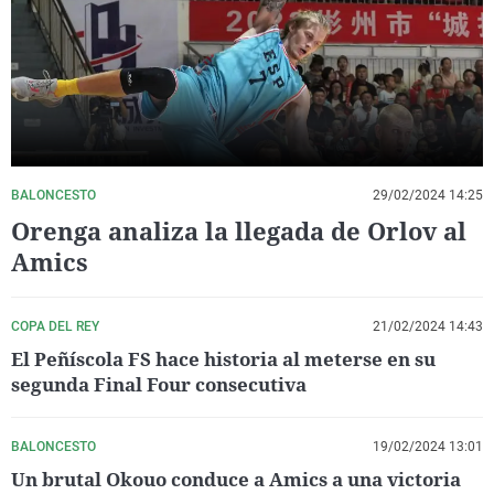
La rosa de los vientos
Caso
Extremadura
Virales
Gente viajera
Retornados
Galicia
Televisión
Como el perro y el gat
Equipo de investigaci
La Rioja
Elecciones
Operación Viuda Negr
Navarra
País Vasco
BALONCESTO
29/02/2024 14:25
Orenga analiza la llegada de Orlov al
Amics
COPA DEL REY
21/02/2024 14:43
El Peñíscola FS hace historia al meterse en su
segunda Final Four consecutiva
BALONCESTO
19/02/2024 13:01
Un brutal Okouo conduce a Amics a una victoria