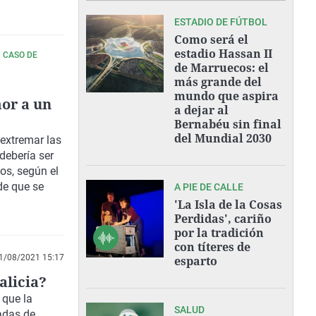
ESTADIO DE FÚTBOL
Como será el
estadio Hassan II
N CASO DE
de Marruecos: el
más grande del
mundo que aspira
mor a un
a dejar al
Bernabéu sin final
del Mundial 2030
extremar las
debería ser
cos
, según el
de que se
A PIE DE CALLE
'La Isla de la Cosas
Perdidas', cariño
por la tradición
con títeres de
1/08/2021 15:17
esparto
alicia?
 que la
SALUD
adas de