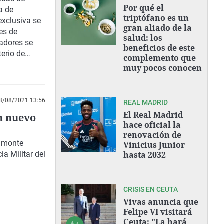
Por qué el
a de
triptófano es un
exclusiva se
gran aliado de la
les de
salud: los
radores se
beneficios de este
terio de
complemento que
tán
muy pocos conocen
icitar más
3/08/2021 13:56
REAL MADRID
El Real Madrid
n nuevo
hace oficial la
renovación de
elmonte
Vinicius Junior
a Militar del
hasta 2032
CRISIS EN CEUTA
Vivas anuncia que
Felipe VI visitará
Ceuta: "La hará