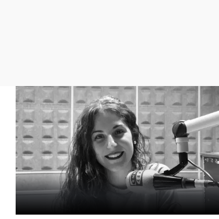
La rosa de los vientos
Caso
Extremadura
Gente viajera
Retornados
Galicia
Como el perro y el
Equipo de investigación
La Rioja
gato
Operación Viuda
Navarra
Negra
País Vasco