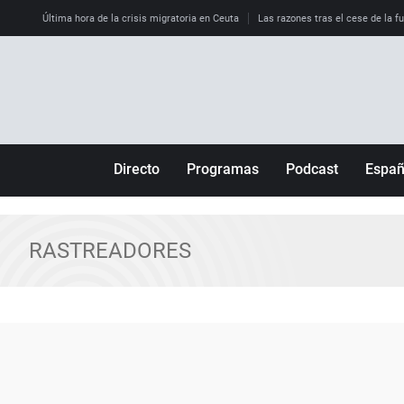
Última hora de la crisis migratoria en Ceuta
Las razones tras el cese de la f
Directo
Programas
Podcast
Espa
Más de uno
Los Perseguidos
Andalucía
Por fin
Malas decisiones
Aragón
RASTREADORES
Julia en la onda
Expedientes del más allá
Baleares
La brújula
El viaje del Guernica
Cantabria
Radioestadio
Invisibles
Cataluña
Radioestadio noche
Prohibido morirse
Comunidad de M
El colegio invisible
Esto no ha pasado
Comunitat Vale