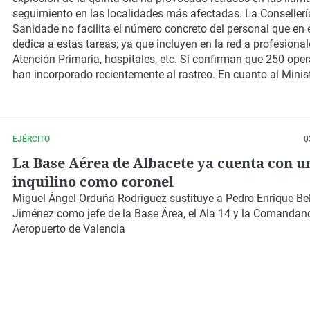
seguimiento en las localidades más afectadas. La Consellerí
Sanidade no facilita el número concreto del personal que en 
dedica a estas tareas; ya que incluyen en la red a profesiona
Atención Primaria, hospitales, etc. Sí confirman que 250 ope
han incorporado recientemente al rastreo. En cuanto al Minis
Defensa, confirman a Onda Cero Galicia, que a día de hoy es
trabajando 100 rastreadores militares. La Xunta descarta sol
refuerzo.
EJÉRCITO
0
La Base Aérea de Albacete ya cuenta con u
inquilino como coronel
Miguel Ángel Orduña Rodríguez sustituye a Pedro Enrique B
Jiménez como jefe de la Base Área, el Ala 14 y la Comandanci
Aeropuerto de Valencia