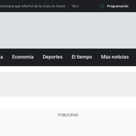
uncionaria que informó de la crisis en Ceuta
"No hay mafias, que no nos engañen": exper
Programación
ña
Economía
Deportes
El tiempo
Más noticias
Fútbol
Sociedad
Baloncesto
Mundo
Tenis
Salud
Motor
Cultura
Ciencia y Tecnología
adrid
Gastronomía
nciana
Medio ambiente