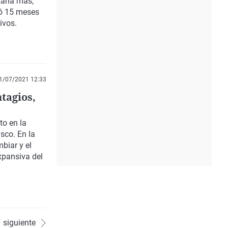
aria más,
só 15 meses
ivos.
1/07/2021 12:33
tagios,
to en la
sco. En la
biar y el
xpansiva del
siguiente