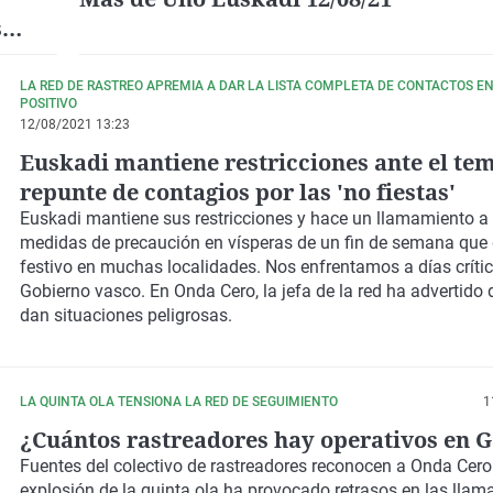
s
LA RED DE RASTREO APREMIA A DAR LA LISTA COMPLETA DE CONTACTOS E
POSITIVO
12/08/2021 13:23
Euskadi mantiene restricciones ante el te
repunte de contagios por las 'no fiestas'
Euskadi mantiene sus restricciones y hace un llamamiento a 
medidas de precaución en vísperas de un fin de semana que 
festivo en muchas localidades. Nos enfrentamos a
días críti
Gobierno vasco. En Onda Cero, la jefa de la red ha advertido 
dan situaciones peligrosas.
LA QUINTA OLA TENSIONA LA RED DE SEGUIMIENTO
1
¿Cuántos rastreadores hay operativos en G
Fuentes del colectivo de rastreadores reconocen a Onda Cero
explosión de la quinta ola ha provocado retrasos en las llam