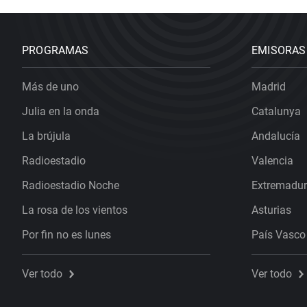
PROGRAMAS
EMISORAS
Más de uno
Madrid
Julia en la onda
Catalunya
La brújula
Andalucía
Radioestadio
Valencia
Radioestadio Noche
Extremadu
La rosa de los vientos
Asturias
Por fin no es lunes
País Vasco
Ver todo
Ver todo