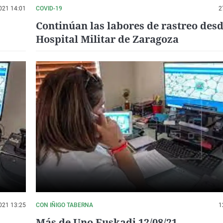
021 14:01
COVID-19
2
Continúan las labores de rastreo desd
Hospital Militar de Zaragoza
021 13:25
CON IÑIGO TABERNA
1
Más de Uno Euskadi 12/08/21