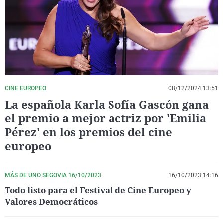
La rosa de los vientos
Caso
Extremadura
Virales
Gente viajera
Retornados
Galicia
Televisión
Como el perro y el gat
Equipo de investigaci
La Rioja
Elecciones
Operación Viuda Negr
Navarra
País Vasco
CINE EUROPEO
08/12/2024 13:51
La española Karla Sofía Gascón gana
el premio a mejor actriz por 'Emilia
Pérez' en los premios del cine
europeo
MÁS DE UNO SEGOVIA 16/10/2023
16/10/2023 14:16
Todo listo para el Festival de Cine Europeo y
Valores Democráticos