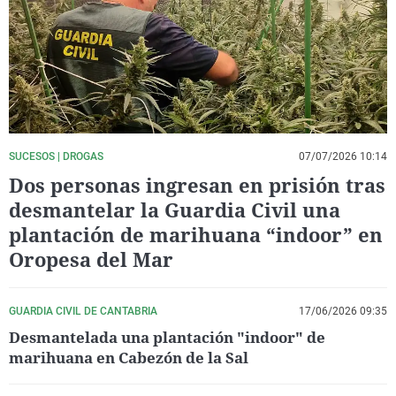
La rosa de los vientos
Caso
Extremadura
Virales
Gente viajera
Retornados
Galicia
Televisión
Como el perro y el gat
Equipo de investigaci
La Rioja
Elecciones
Operación Viuda Negr
Navarra
País Vasco
SUCESOS | DROGAS
07/07/2026 10:14
Dos personas ingresan en prisión tras
desmantelar la Guardia Civil una
plantación de marihuana “indoor” en
Oropesa del Mar
GUARDIA CIVIL DE CANTABRIA
17/06/2026 09:35
Desmantelada una plantación "indoor" de
marihuana en Cabezón de la Sal