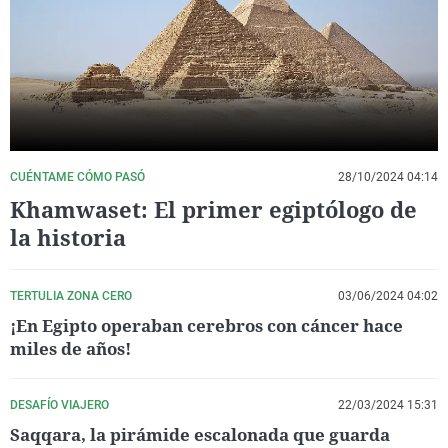
La rosa de los vientos
Caso
Extremadura
Virales
Gente viajera
Retornados
Galicia
Televisión
Como el perro y el gat
Equipo de investigaci
La Rioja
Elecciones
Operación Viuda Negr
Navarra
País Vasco
CUÉNTAME CÓMO PASÓ
28/10/2024 04:14
Khamwaset: El primer egiptólogo de
la historia
TERTULIA ZONA CERO
03/06/2024 04:02
¡En Egipto operaban cerebros con cáncer hace
miles de años!
DESAFÍO VIAJERO
22/03/2024 15:31
Saqqara, la pirámide escalonada que guarda