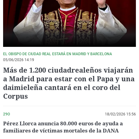
La rosa de los vientos
Caso
Extremadura
Virales
Gente viajera
Retornados
Galicia
Televisión
Como el perro y el gat
Equipo de investigaci
La Rioja
Elecciones
Operación Viuda Negr
Navarra
País Vasco
EL OBISPO DE CIUDAD REAL ESTARÁ EN MADRID Y BARCELONA
05/06/2026 14:19
Más de 1.200 ciudadrealeños viajarán
a Madrid para estar con el Papa y una
daimieleña cantará en el coro del
Corpus
29O
18/02/2026 15:56
Pérez Llorca anuncia 80.000 euros de ayuda a
familiares de víctimas mortales de la DANA