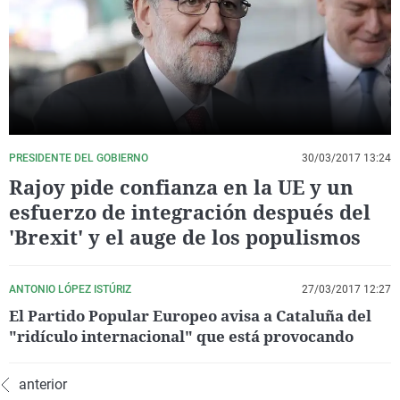
La rosa de los vientos
Caso
Extremadura
Virales
Gente viajera
Retornados
Galicia
Televisión
Como el perro y el gat
Equipo de investigaci
La Rioja
Elecciones
Operación Viuda Negr
Navarra
País Vasco
PRESIDENTE DEL GOBIERNO
30/03/2017 13:24
Rajoy pide confianza en la UE y un
esfuerzo de integración después del
'Brexit' y el auge de los populismos
ANTONIO LÓPEZ ISTÚRIZ
27/03/2017 12:27
El Partido Popular Europeo avisa a Cataluña del
"ridículo internacional" que está provocando
anterior