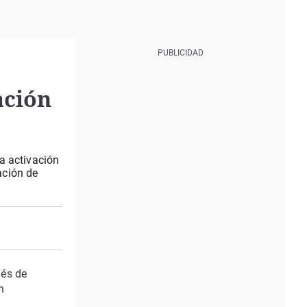
ación
a activación
ación de
ués de
n