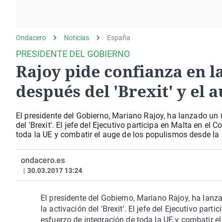
La rosa de los vientos
Caso
Extremadura
Gente viajera
Retornados
Galicia
Ondacero
Noticias
Como el perro y el
España
Equipo de investigación
La Rioja
gato
PRESIDENTE DEL GOBIERNO
Operación Viuda
Navarra
Rajoy pide confianza en l
Negra
País Vasco
después del 'Brexit' y el 
El presidente del Gobierno, Mariano Rajoy, ha lanzado un
del 'Brexit'. El jefe del Ejecutivo participa en Malta en 
toda la UE y combatir el auge de los populismos desde la 
ondacero.es
|
30.03.2017 13:24
El presidente del Gobierno, Mariano Rajoy, ha lan
la activación del 'Brexit'. El jefe del Ejecutivo pa
esfuerzo de integración de toda la UE y combatir el