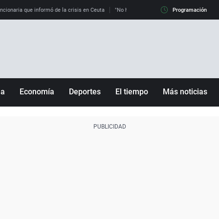
uncionaria que informó de la crisis en Ceuta
"No hay mafias, que no nos engañen": exper
Programación
ña
Economía
Deportes
El tiempo
Más noticias
Fútbol
Sociedad
Baloncesto
Mundo
Tenis
Salud
Motor
Cultura
Ciencia y Tecnología
adrid
Gastronomía
nciana
Medio ambiente