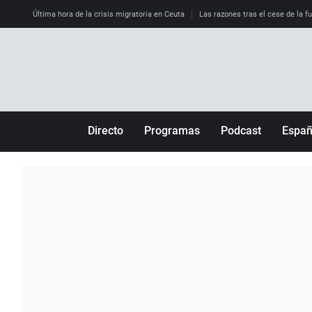
Última hora de la crisis migratoria en Ceuta
Las razones tras el cese de la f
Directo
Programas
Podcast
Espa
Más de uno
Los Perseguidos
Andalucía
Por fin
Malas decisiones
Aragón
Julia en la onda
Expedientes del más allá
Baleares
La brújula
El viaje del Guernica
Cantabria
Radioestadio
Invisibles
Cataluña
Radioestadio noche
Prohibido morirse
Comunidad de M
El colegio invisible
Esto no ha pasado
Comunitat Vale