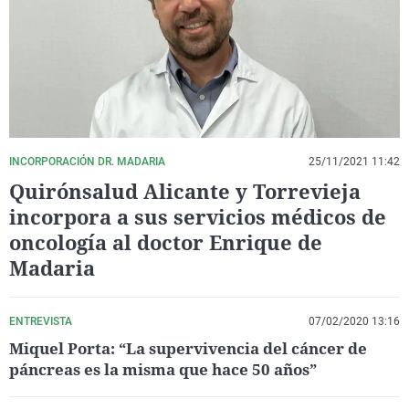
La rosa de los vientos
Caso
Extremadura
Virales
Gente viajera
Retornados
Galicia
Televisión
Como el perro y el gat
Equipo de investigaci
La Rioja
Elecciones
Operación Viuda Negr
Navarra
País Vasco
INCORPORACIÓN DR. MADARIA
25/11/2021 11:42
Quirónsalud Alicante y Torrevieja
incorpora a sus servicios médicos de
oncología al doctor Enrique de
Madaria
ENTREVISTA
07/02/2020 13:16
Miquel Porta: “La supervivencia del cáncer de
páncreas es la misma que hace 50 años”