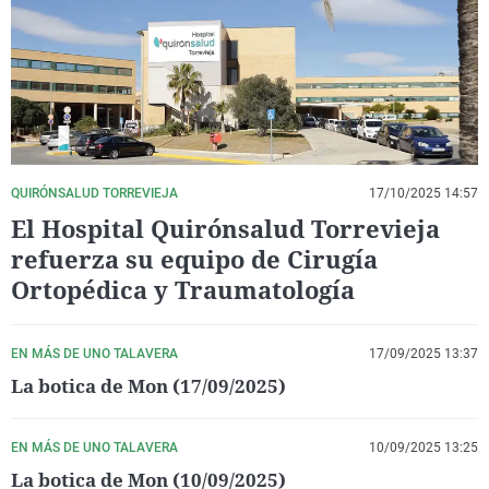
La rosa de los vientos
Caso
Extremadura
Virales
Gente viajera
Retornados
Galicia
Televisión
Como el perro y el gat
Equipo de investigaci
La Rioja
Elecciones
Operación Viuda Negr
Navarra
País Vasco
QUIRÓNSALUD TORREVIEJA
17/10/2025 14:57
El Hospital Quirónsalud Torrevieja
refuerza su equipo de Cirugía
Ortopédica y Traumatología
EN MÁS DE UNO TALAVERA
17/09/2025 13:37
La botica de Mon (17/09/2025)
EN MÁS DE UNO TALAVERA
10/09/2025 13:25
La botica de Mon (10/09/2025)