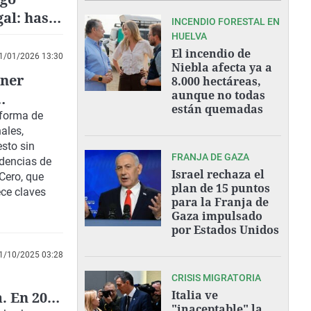
gal: hasta
INCENDIO FORESTAL EN
s
HUELVA
El incendio de
1/01/2026 13:30
Niebla afecta ya a
nner
8.000 hectáreas,
aunque no todas
están quemadas
 forma de
ales,
esto sin
FRANJA DE GAZA
ndencias de
Israel rechaza el
Cero, que
plan de 15 puntos
ece
claves
para la Franja de
Gaza impulsado
por Estados Unidos
1/10/2025 03:28
CRISIS MIGRATORIA
Italia ve
. En 2034
"inaceptable" la