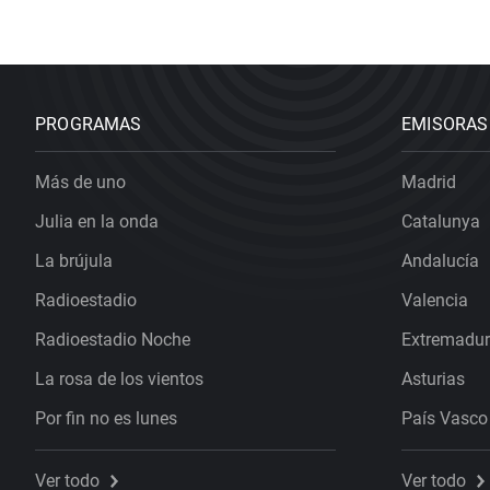
PROGRAMAS
EMISORAS
Más de uno
Madrid
Julia en la onda
Catalunya
La brújula
Andalucía
Radioestadio
Valencia
Radioestadio Noche
Extremadu
La rosa de los vientos
Asturias
Por fin no es lunes
País Vasco
Ver todo
Ver todo