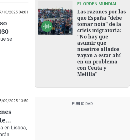
EL ORDEN MUNDIAL
Las razones por las
7/10/2025 04:01
que España "debe
iso
tomar nota" de la
crisis migratoria:
030
"No hay que
que se
asumir que
nuestros aliados
vayan a estar ahí
en un problema
con Ceuta y
Melilla"
5/09/2025 13:50
enes
de
ía en Lisboa,
tarán