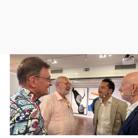
La rosa de los vientos
Caso
Extremadura
Gente viajera
Retornados
Galicia
Como el perro y el
Equipo de investigación
La Rioja
gato
Operación Viuda
Navarra
Negra
País Vasco