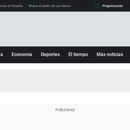
erizos en España
Muere el padre de Leo Messi
La diferencia entre observar el eclip
Programación
ña
Economía
Deportes
El tiempo
Más noticias
Fútbol
Sociedad
Baloncesto
Mundo
Tenis
Salud
Motor
Cultura
Ciencia y Tecnología
adrid
Gastronomía
nciana
Medio ambiente