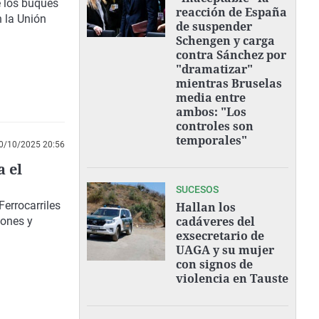
e los buques
reacción de España
n la Unión
de suspender
Schengen y carga
contra Sánchez por
"dramatizar"
mientras Bruselas
media entre
ambos: "Los
controles son
temporales"
0/10/2025 20:56
a el
SUCESOS
errocarriles
Hallan los
cadáveres del
iones y
exsecretario de
UAGA y su mujer
con signos de
violencia en Tauste