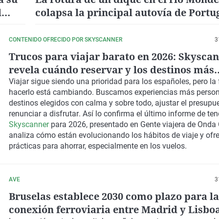
l
colapsa la principal autovía de Portu
9.000 personas podrían ser evacuada
CONTENIDO OFRECIDO POR SKYSCANNER
3
Trucos para viajar barato en 2026: Skysca
revela cuándo reservar y los destinos más
económicos
Viajar sigue siendo una prioridad para los españoles, pero la
hacerlo está cambiando. Buscamos experiencias más person
destinos elegidos con calma y sobre todo,
ajustar el presupu
renunciar a disfrutar
. Así lo confirma el último informe de te
Skyscanner
para 2026, presentado en Gente viajera de Onda 
analiza cómo están evolucionando los hábitos de viaje y ofr
prácticas para ahorrar, especialmente en los vuelos
.
AVE
3
Bruselas establece 2030 como plazo para la
conexión ferroviaria entre Madrid y Lisboa