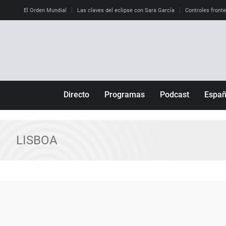
El Orden Mundial
Las claves del eclipse con Sara García
Controles front
Directo
Programas
Podcast
Espa
Más de uno
Los Perseguidos
Andalucía
Por fin
Malas decisiones
Aragón
LISBOA
Julia en la onda
Expedientes del más allá
Baleares
La brújula
El viaje del Guernica
Cantabria
Radioestadio
Invisibles
Cataluña
Radioestadio noche
Prohibido morirse
Comunidad de M
El colegio invisible
Esto no ha pasado
Comunitat Vale