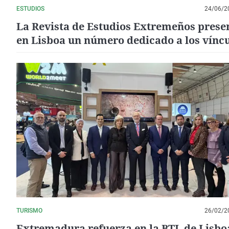
ESTUDIOS
24/06/2
La Revista de Estudios Extremeños prese
en Lisboa un número dedicado a los vínc
entre Extremadura y Portugal
TURISMO
26/02/2
Extremadura refuerza en la BTL de Lisbo