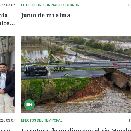
026 03:07
EL CRITICÓN, CON NACHO IBERNÓN
0
nta
Junio de mi alma
ulos
026 03:07
EFECTOS DEL TEMPORAL
1
a su
La rotura de un dique en el río Mond