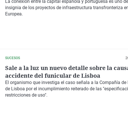
el trayecto se hará en 3 horas
La conexión entre la capital española y portuguesa es uno d
insignia de los proyectos de infraestructura transfronteriza e
Europea.
SUCESOS
2
Sale a la luz un nuevo detalle sobre la caus
accidente del funicular de Lisboa
El organismo que investiga el caso señala a la Compañía de F
de Lisboa por el incumplimiento reiterado de las "especificac
restricciones de uso".