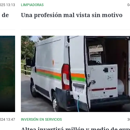
025 13:13
LIMPIADORAS
0
s de
Una profesión mal vista sin motivo
024 13:47
INVERSIÓN EN SERVICIOS
3
Altea invertirá millón y medio de eur