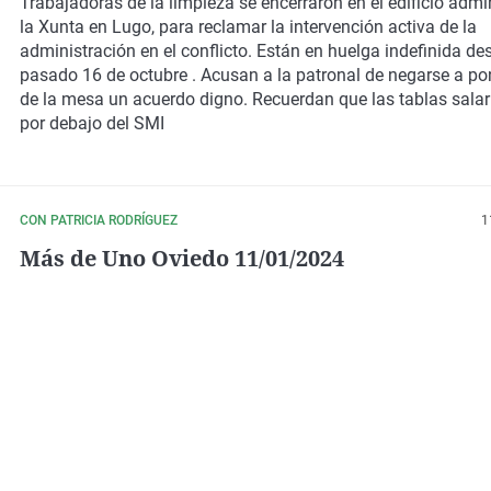
administración
Trabajadoras de la limpieza se encerraron en el edificio admi
la Xunta en Lugo, para reclamar la intervención activa de la
administración en el conflicto. Están en huelga indefinida de
pasado 16 de octubre . Acusan a la patronal de negarse a p
de la mesa un acuerdo digno. Recuerdan que las tablas salar
por debajo del SMI
CON PATRICIA RODRÍGUEZ
1
Más de Uno Oviedo 11/01/2024