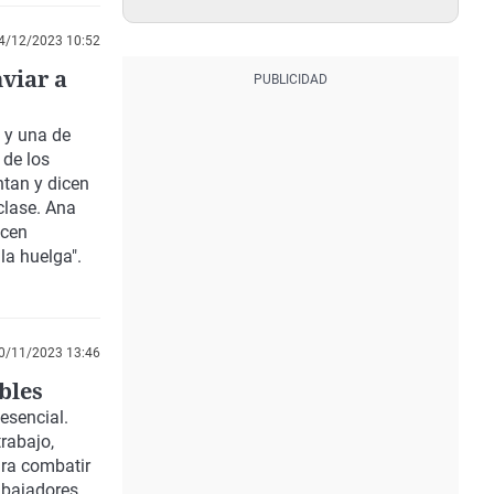
4/12/2023 10:52
nviar a
 y una de
 de los
ntan y dicen
clase. Ana
ecen
la huelga".
0/11/2023 13:46
bles
esencial.
trabajo,
ara combatir
abajadores,