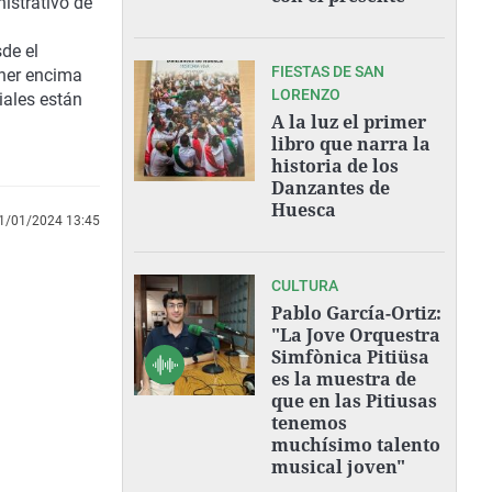
nistrativo de
sde el
FIESTAS DE SAN
oner encima
LORENZO
iales están
A la luz el primer
libro que narra la
historia de los
Danzantes de
Huesca
1/01/2024 13:45
CULTURA
Pablo García-Ortiz:
"La Jove Orquestra
Simfònica Pitiüsa
es la muestra de
que en las Pitiusas
tenemos
muchísimo talento
musical joven"