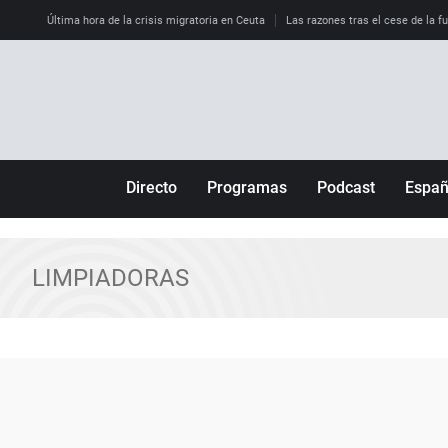
Última hora de la crisis migratoria en Ceuta
Las razones tras el cese de la f
Directo
Programas
Podcast
Espa
Más de uno
Los Perseguidos
Andalucía
Por fin
Malas decisiones
Aragón
LIMPIADORAS
Julia en la onda
Expedientes del más allá
Baleares
La brújula
El viaje del Guernica
Cantabria
Radioestadio
Invisibles
Cataluña
Radioestadio noche
Prohibido morirse
Comunidad de M
El colegio invisible
Esto no ha pasado
Comunitat Vale