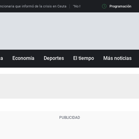
uncionaria que informó de la crisis en Ceuta
"No hay mafias, que no nos engañen": exper
Programación
ña
Economía
Deportes
El tiempo
Más noticias
Fútbol
Sociedad
Baloncesto
Mundo
Tenis
Salud
Motor
Cultura
Ciencia y Tecnología
adrid
Gastronomía
nciana
Medio ambiente