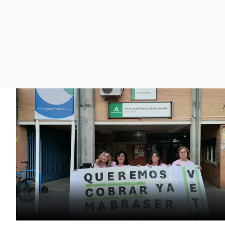
La rosa de los vientos
Caso
Extremadura
Gente viajera
Retornados
Galicia
Como el perro y el
Equipo de investigación
La Rioja
gato
Operación Viuda
Navarra
Negra
País Vasco