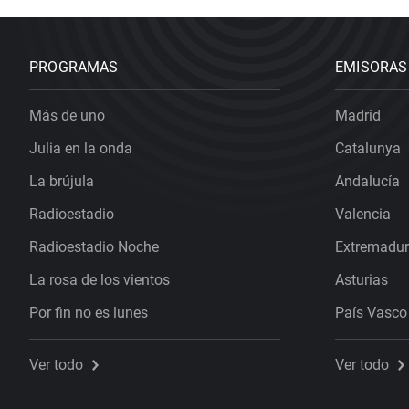
PROGRAMAS
EMISORAS
Más de uno
Madrid
Julia en la onda
Catalunya
La brújula
Andalucía
Radioestadio
Valencia
Radioestadio Noche
Extremadu
La rosa de los vientos
Asturias
Por fin no es lunes
País Vasco
Ver todo
Ver todo