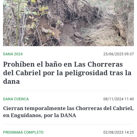
La rosa de los vientos
Caso
Extremadura
Virales
Gente viajera
Retornados
Galicia
Televisión
Como el perro y el gat
Equipo de investigaci
La Rioja
Elecciones
Operación Viuda Negr
Navarra
País Vasco
DANA 2024
25/06/2025 09:37
Prohíben el baño en Las Chorreras
del Cabriel por la peligrosidad tras la
dana
DANA CUENCA
08/11/2024 11:40
Cierran temporalmente las Chorreras del Cabriel,
en Enguídanos, por la DANA
PROGRAMA COMPLETO
02/08/2023 14:25