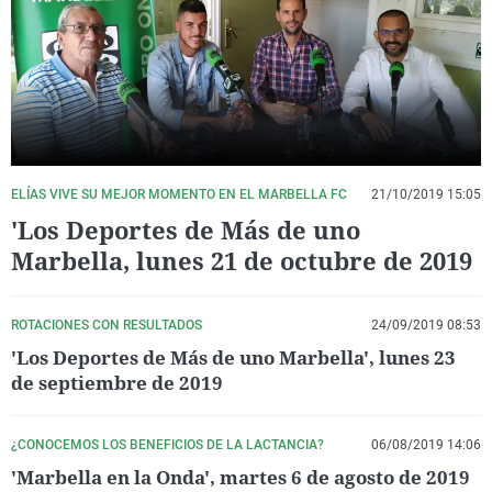
La rosa de los vientos
Caso
Extremadura
Virales
Gente viajera
Retornados
Galicia
Televisión
Como el perro y el gat
Equipo de investigaci
La Rioja
Elecciones
Operación Viuda Negr
Navarra
País Vasco
ELÍAS VIVE SU MEJOR MOMENTO EN EL MARBELLA FC
21/10/2019 15:05
'Los Deportes de Más de uno
Marbella, lunes 21 de octubre de 2019
ROTACIONES CON RESULTADOS
24/09/2019 08:53
'Los Deportes de Más de uno Marbella', lunes 23
de septiembre de 2019
¿CONOCEMOS LOS BENEFICIOS DE LA LACTANCIA?
06/08/2019 14:06
'Marbella en la Onda', martes 6 de agosto de 2019