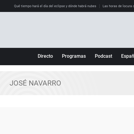
Qué tiempo hará el día del eclipse y dónde habrá nubes
Las horas de locura qu
Directo
Programas
Podcast
Espa
Más de uno
Los Perseguidos
Andalucía
Por fin
Malas decisiones
Aragón
JOSÉ NAVARRO
Julia en la onda
Expedientes del más allá
Baleares
La brújula
El viaje del Guernica
Cantabria
Radioestadio
Invisibles
Cataluña
Radioestadio noche
Prohibido morirse
Comunidad de M
El colegio invisible
Esto no ha pasado
Comunitat Vale