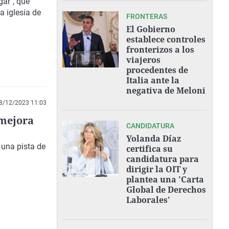
gar", que
la iglesia de
FRONTERAS
El Gobierno
establece controles
fronterizos a los
viajeros
procedentes de
Italia ante la
negativa de Meloni
8/12/2023 11:03
 mejora
CANDIDATURA
Yolanda Díaz
 una
pista de
certifica su
candidatura para
dirigir la OIT y
plantea una 'Carta
Global de Derechos
Laborales'