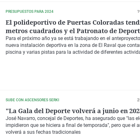
PRESUPUESTOS PARA 2024
1
El polideportivo de Puertas Coloradas tend
metros cuadrados y el Patronato de Depor
tendrá otro nombre
Para el
próximo año
ya se está trabajando en el anteproyect
nueva instalación deportiva
en la
zona de El Raval
que conta
piscina y varias pistas para la actividad de diferentes activi
SUBE CON ASCENSORES SERKI
2
"La Gala del Deporte volverá a junio en 202
José Navarro
,
concejal de Deportes
, ha asegurado que "las e
impidieron que se hiciera
a final de temporada
", pero que el 
volverá a sus fechas tradicionales