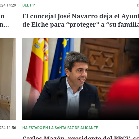
024 14:29
DEL PP
1
ón
El concejal José Navarro deja el Ayu
en
de Elche para “proteger” a “su familia
hermandad
024 11:56
HA ESTADO EN LA SANTA FAZ DE ALICANTE
1
a
Carlos Mazón, presidente del PPCV, so