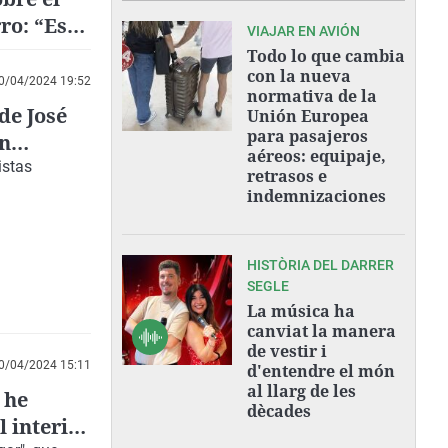
ro: “Es
VIAJAR EN AVIÓN
Todo lo que cambia
con la nueva
0/04/2024 19:52
normativa de la
de José
Unión Europea
para pasajeros
un
aéreos: equipaje,
istas
retrasos e
indemnizaciones
HISTÒRIA DEL DARRER
SEGLE
La música ha
canviat la manera
de vestir i
0/04/2024 15:11
d'entendre el món
al llarg de les
 he
dècades
 interior