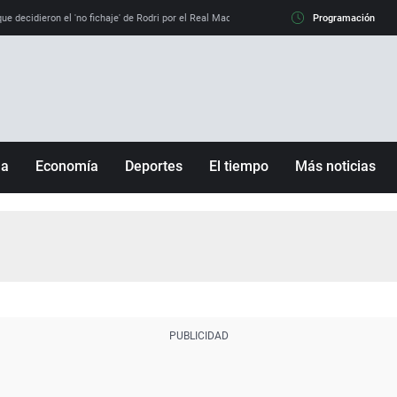
e decidieron el 'no fichaje' de Rodri por el Real Madrid y su 'sí' al Barça
Programación
La llamada de
ña
Economía
Deportes
El tiempo
Más noticias
Fútbol
Sociedad
Baloncesto
Mundo
Tenis
Salud
Motor
Cultura
Ciencia y Tecnología
adrid
Gastronomía
nciana
Medio ambiente