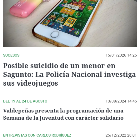
La rosa de los vientos
Caso
Extremadura
Virales
Gente viajera
Retornados
Galicia
Televisión
Como el perro y el gat
Equipo de investigaci
La Rioja
Elecciones
Operación Viuda Negr
Navarra
País Vasco
SUCESOS
15/01/2026 14:26
Posible suicidio de un menor en
Sagunto: La Policía Nacional investiga
sus videojuegos
DEL 19 AL 24 DE AGOSTO
13/08/2024 14:46
Valdepeñas presenta la programación de una
Semana de la Juventud con carácter solidario
ENTREVISTAS CON CARLOS RODRÍGUEZ
25/12/2022 20:01