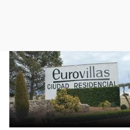
La rosa de los vientos
Caso
Extremadura
Gente viajera
Retornados
Galicia
Como el perro y el
Equipo de investigación
La Rioja
gato
Operación Viuda
Navarra
Negra
País Vasco