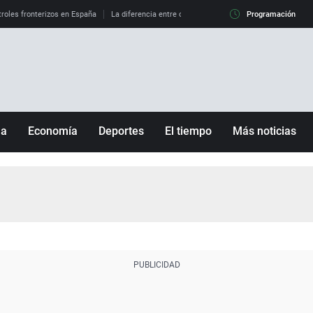
roles fronterizos en España
La diferencia entre observar el eclipse al 99% y al 100%
Programación
ña
Economía
Deportes
El tiempo
Más noticias
Fútbol
Sociedad
Baloncesto
Mundo
Tenis
Salud
Motor
Cultura
Ciencia y Tecnología
adrid
Gastronomía
nciana
Medio ambiente