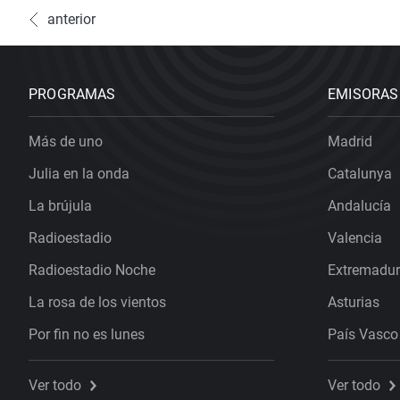
anterior
PROGRAMAS
EMISORAS
Más de uno
Madrid
Julia en la onda
Catalunya
La brújula
Andalucía
Radioestadio
Valencia
Radioestadio Noche
Extremadu
La rosa de los vientos
Asturias
Por fin no es lunes
País Vasco
Ver todo
Ver todo