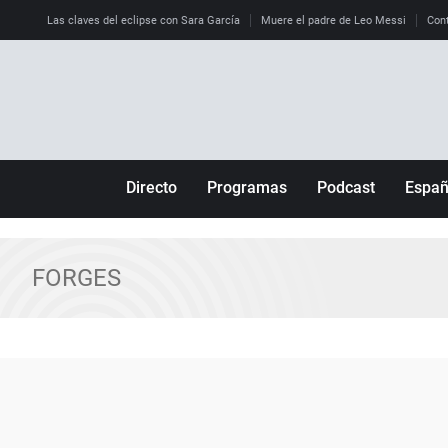
Las claves del eclipse con Sara García
Muere el padre de Leo Messi
Cont
Directo
Programas
Podcast
Espa
Más de uno
Los Perseguidos
Andalucía
Por fin
Malas decisiones
Aragón
FORGES
Julia en la onda
Expedientes del más allá
Baleares
La brújula
El viaje del Guernica
Cantabria
Radioestadio
Invisibles
Cataluña
Radioestadio noche
Prohibido morirse
Comunidad de M
El colegio invisible
Esto no ha pasado
Comunitat Vale