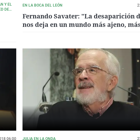
N Y EL
EN LA BOCA DEL LEÓN
2
ED DE
Fernando Savater: "La desaparición d
nos deja en un mundo más ajeno, má
extraño"
018 06:00
JULIA EN LA ONDA
2