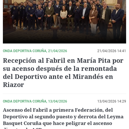
La rosa de los vientos
Caso
Extremadura
Virales
Gente viajera
Retornados
Galicia
Televisión
Como el perro y el gat
Equipo de investigaci
La Rioja
Elecciones
Operación Viuda Negr
Navarra
País Vasco
ONDA DEPORTIVA CORUÑA, 21/04/2026
21/04/2026 14:41
Recepción al Fabril en María Pita por
su acenso después de la remontada
del Deportivo ante el Mirandés en
Riazor
ONDA DEPORTIVA CORUÑA, 13/04/2026
13/04/2026 14:29
Ascenso del Fabril a primera Federación, del
Deportivo al segundo puesto y derrota del Leyma
Basquet Coruña que hace peligrar el ascenso