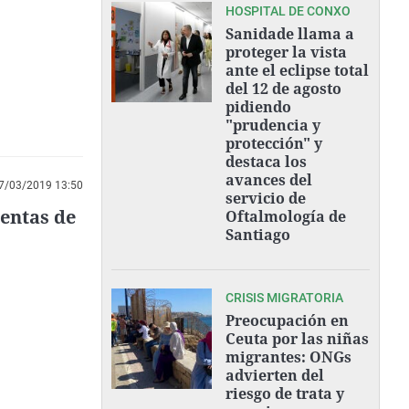
 que había
HOSPITAL DE CONXO
 en El
Sanidade llama a
proteger la vista
ante el eclipse total
del 12 de agosto
pidiendo
"prudencia y
protección" y
destaca los
avances del
7/03/2019 13:50
servicio de
uentas de
Oftalmología de
Santiago
CRISIS MIGRATORIA
Preocupación en
Ceuta por las niñas
migrantes: ONGs
advierten del
riesgo de trata y