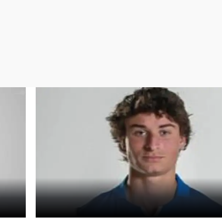
Virales
Televisión
Elecciones