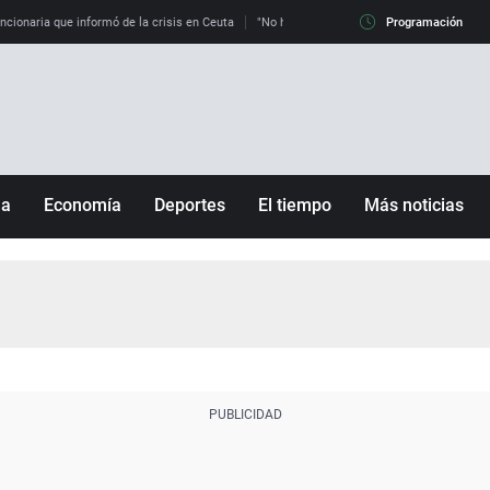
uncionaria que informó de la crisis en Ceuta
"No hay mafias, que no nos engañen": exper
Programación
ña
Economía
Deportes
El tiempo
Más noticias
Fútbol
Sociedad
Baloncesto
Mundo
Tenis
Salud
Motor
Cultura
Ciencia y Tecnología
adrid
Gastronomía
nciana
Medio ambiente