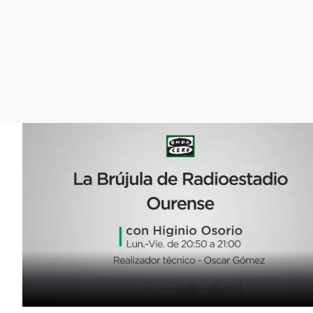
La rosa de los vientos
Caso
Extremadura
Gente viajera
Retornados
Galicia
Como el perro y el
Equipo de investigación
La Rioja
gato
Operación Viuda
Navarra
Negra
País Vasco