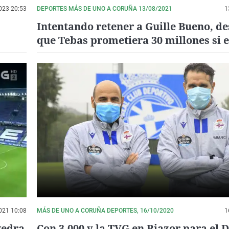
023 20:53
DEPORTES MÁS DE UNO A CORUÑA 13/08/2021
1
Intentando retener a Guille Bueno, d
que Tebas prometiera 30 millones si 
vuelve a segunda División
021 10:08
MÁS DE UNO A CORUÑA DEPORTES, 16/10/2020
1
vedra
Con 3.000 y la TVG en Riazor para el 