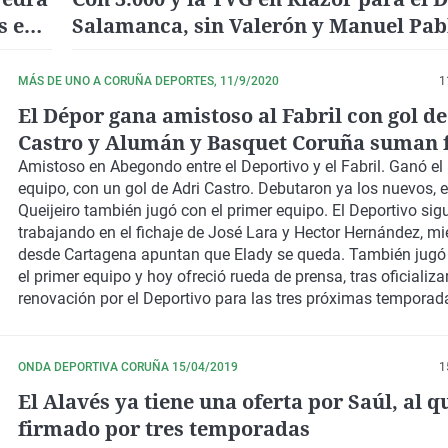
s en
Salamanca, sin Valerón y Manuel Pabl
Fabril nas Somozas
MÁS DE UNO A CORUÑA DEPORTES, 11/9/2020
1
El Dépor gana amistoso al Fabril con gol de
Castro y Alumán y Basquet Coruña suman 
Amistoso en Abegondo entre el Deportivo y el Fabril. Ganó el
equipo, con un gol de Adri Castro. Debutaron ya los nuevos, e
Queijeiro también jugó con el primer equipo. El Deportivo sig
trabajando en el fichaje de José Lara y Hector Hernández, mi
desde Cartagena apuntan que Elady se queda. También jug
el primer equipo y hoy ofreció rueda de prensa, tras oficializa
renovación por el Deportivo para las tres próximas temporad
Ferrol, Manolo Mesa deja la Federación Gallega de Fútbol par
el Racing para labores de relaciones institucionales e incluso 
Delegado. Su puesto en la Federación Gallega de Fútbol lo o
ONDA DEPORTIVA CORUÑA 15/04/2019
1
Abraham Yáñez. Y también apunte de baloncesto, con el acu
El Alavés ya tiene una oferta por Saúl, al q
por Leyma Basquet Coruña y Alumán. Por cierto, el president
firmado por tres temporadas
Roberto Cibeira, dijo no conocer directamente el plan de la F