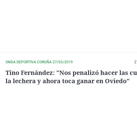
sobre el único ascenso a la ACB la próxima temporada, y del
hablado Garbajosa, presidente de la Federación, esta semana
Transistor.
ONDA DEPORTIVA CORUÑA 27/03/2019
2
Tino Fernández: "Nos penalizó hacer las c
la lechera y ahora toca ganar en Oviedo"