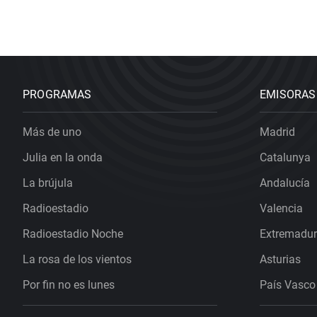
PROGRAMAS
EMISORAS
Más de uno
Madrid
Julia en la onda
Catalunya
La brújula
Andalucía
Radioestadio
Valencia
Radioestadio Noche
Extremadu
La rosa de los vientos
Asturias
Por fin no es lunes
País Vasco