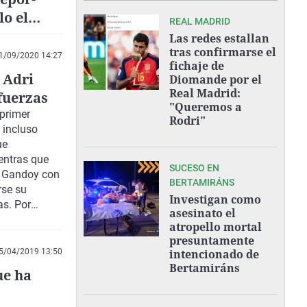
o el
REAL MADRID
Las redes estallan
tras confirmarse el
1/09/2020 14:27
fichaje de
 Adri
Diomande por el
Real Madrid:
fuerzas
"Queremos a
 primer
Rodri"
 incluso
ue
entras que
SUCESO EN
ó Gandoy con
BERTAMIRÁNS
rse su
Investigan como
as. Por
asesinato el
a fichar por
atropello mortal
opta a ser el
presuntamente
cupará
5/04/2019 13:50
intencionado de
erdo firmado
Bertamiráns
ue ha
e del Leyma,
ederación