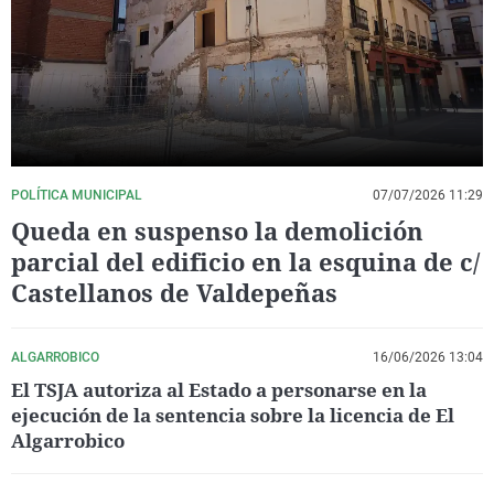
La rosa de los vientos
Caso
Extremadura
Virales
Gente viajera
Retornados
Galicia
Televisión
Como el perro y el gat
Equipo de investigaci
La Rioja
Elecciones
Operación Viuda Negr
Navarra
País Vasco
POLÍTICA MUNICIPAL
07/07/2026 11:29
Queda en suspenso la demolición
parcial del edificio en la esquina de c/
Castellanos de Valdepeñas
ALGARROBICO
16/06/2026 13:04
El TSJA autoriza al Estado a personarse en la
ejecución de la sentencia sobre la licencia de El
Algarrobico