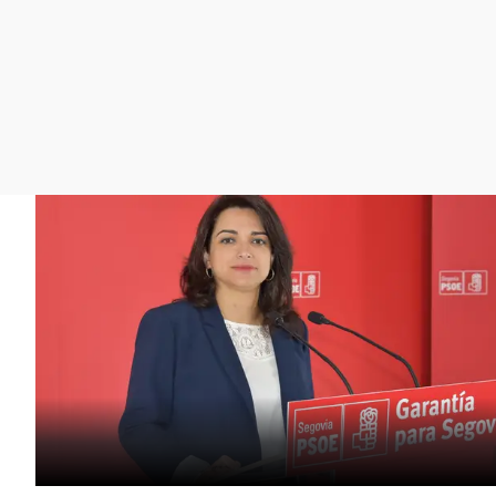
La rosa de los vientos
Caso
Extremadura
Gente viajera
Retornados
Galicia
Como el perro y el
Equipo de investigación
La Rioja
gato
Operación Viuda
Navarra
Negra
País Vasco