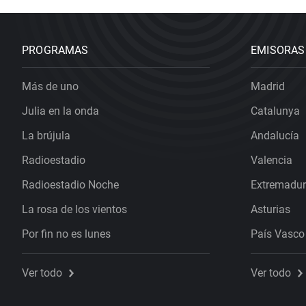
PROGRAMAS
EMISORAS
Más de uno
Madrid
Julia en la onda
Catalunya
La brújula
Andalucía
Radioestadio
Valencia
Radioestadio Noche
Extremadu
La rosa de los vientos
Asturias
Por fin no es lunes
País Vasco
Ver todo
Ver todo