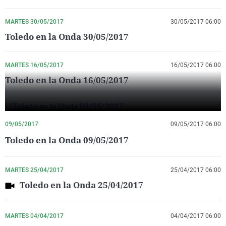
La rosa de los vientos
Caso
Extremadura
Virales
MARTES 30/05/2017
30/05/2017 06:00
Gente viajera
Retornados
Galicia
Televisión
Toledo en la Onda 30/05/2017
Como el perro y el gat
Equipo de investigaci
La Rioja
Elecciones
Operación Viuda Negr
Navarra
MARTES 16/05/2017
16/05/2017 06:00
Toledo en la Onda 16/05/2017
País Vasco
09/05/2017
09/05/2017 06:00
Toledo en la Onda 09/05/2017
MARTES 25/04/2017
25/04/2017 06:00
Toledo en la Onda 25/04/2017
MARTES 04/04/2017
04/04/2017 06:00