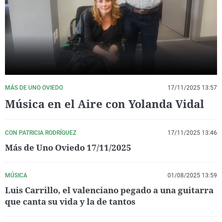
La rosa de los vientos
Caso
Extremadura
Virales
Gente viajera
Retornados
Galicia
Televisión
Como el perro y el gat
Equipo de investigaci
La Rioja
Elecciones
Operación Viuda Negr
Navarra
País Vasco
MÁS DE UNO OVIEDO
17/11/2025 13:57
Música en el Aire con Yolanda Vidal
CON PATRICIA RODRÍGUEZ
17/11/2025 13:46
Más de Uno Oviedo 17/11/2025
MÚSICA
01/08/2025 13:59
Luis Carrillo, el valenciano pegado a una guitarra
que canta su vida y la de tantos